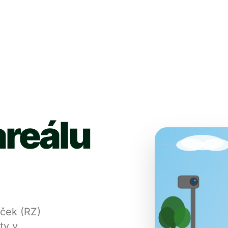
areálu
aček (RZ)
ty v