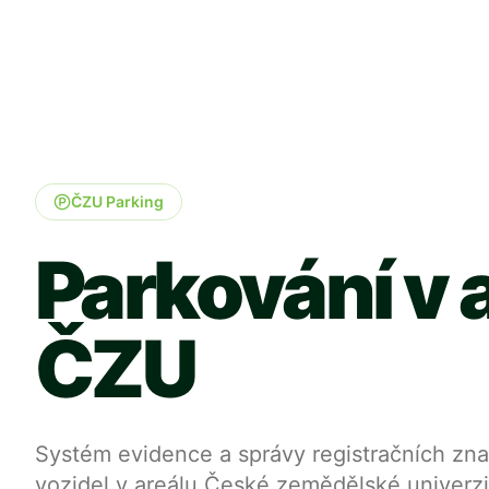
ČZU Parking
Parkování v 
ČZU
Systém evidence a správy registračních zn
vozidel v areálu České zemědělské univerzi