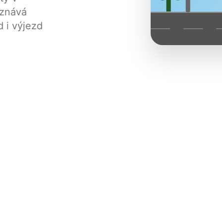
oznává
d i výjezd